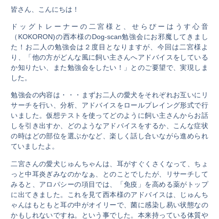
皆さん、こんにちは！
ドッグトレーナーの二宮様と、せらぴーはうす心音
（KOKORON)の西本様のDog-scan勉強会にお邪魔してきまし
た！お二人の勉強会は２度目となりますが、今回は二宮様よ
り、「他の方がどんな風に飼い主さんへアドバイスをしている
か知りたい、また勉強会をしたい！」とのご要望で、実現しま
した。
勉強会の内容は・・・まずお二人の愛犬をそれぞれお互いにリ
サーチを行い、分析、アドバイスをロールプレイング形式で行
いました。仮想テストを使ってどのように飼い主さんからお話
しを引き出すか、どのようなアドバイスをするか、こんな症状
の時はどの部位を選ぶかなど、楽しく話し合いながら進められ
ていましたよ。
二宮さんの愛犬じゅんちゃんは、耳がすぐくさくなって、ちょ
っと中耳炎ぎみなのかなぁ、とのことでしたが、リサーチして
みると、アロパシーの項目では、「免疫」を高める薬がトップ
に出てきました。これを見て西本様のアドバイスは、じゅんち
ゃんはもともと耳の中がオイリーで、菌に感染し易い状態なの
かもしれないですね。という事でした。本来持っている体質や